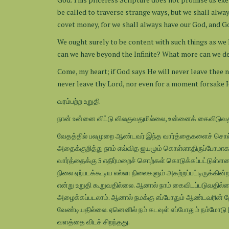
be called to traverse strange ways, but we shall alwa
covet money, for we shall always have our God, and God
We ought surely to be content with such things as we
can we have beyond the Infinite? What more can we d
Come, my heart; if God says He will never leave thee 
never leave thy Lord, nor even for a moment forsake 
வரம்பற்ற உறுதி
நான் உன்னை விட்டு விலகுவதுமில்லை, உன்னைக் கைவிடுவதும
வேதத்தில் பலமுறை ஆண்டவர் இந்த வார்த்தைகளைச் சொல்லி இர
அதைக்குறித்து நாம் எவ்வித ஐயமும் கொள்ளாதிருப்போமாக
வார்த்தைக்கு 5 எதிர்மறைச் சொற்கள் கொடுக்கப்பட்டுள்
நிலை ஏற்படக்கூடிய எல்லா நிலைகளும் அகற்றப்பட்டிருக்கி
என்று உறுதி கூறுவதில்லை. ஆனால் நாம் கைவிடப்படுவதில்ல
அழைக்கப்படலாம். ஆனால் நமக்கு எப்போதும் ஆண்டவரின் த
வேண்டியதில்லை. ஏனெனில் நம் கடவுள் எப்போதும் நம்மோடு 
வளத்தை விடச் சிறந்தது.