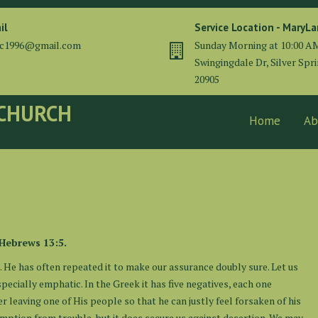
il
Service Location - MaryL
cc1996@gmail.com
Sunday Morning at 10:00 A
Swingingdale Dr, Silver Spr
20905
 CHURCH
Home
Ab
” Hebrews 13:5.
s. He has often repeated it to make our assurance doubly sure. Let us
specially emphatic. In the Greek it has five negatives, each one
er leaving one of His people so that he can justly feel forsaken of his
mption from trouble, but it does secure us against desertion. We may