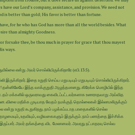
ys have our Lord’s company, assistance, and provision. We need not
 is better than gold; His favor is better than fortune.
 have, for he who has God has more than all the world besides. What
esire than almighty Goodness.
nor forsake thee, be thou much in prayer for grace that thou mayest
His ways.
ில்லை என்று அவர் சொல்லியிருக்கிறாரே (எபி.13:5).
ுக்கிறார். இதை உறுதி செய்ய மறுபடியும் மறுபடியும் சொல்லியிருக்கிறார்.
! தன்னிலேயே இந்த வாக்குறுதி அழுத்தமானது. கிரேக்க மொழியில் இந்த
ளன. தம் மக்களில் ஒருவராவது கைவிடப்பட்டவர்களாக உணராதவாறு அவ்வித
ன்றன. விலை மதிக்க முடியாத வேதம் நமக்குத் தொல்லைகள் இல்லாமலிருக்கும்
ை என்று உறுதி கூறுகிறது. நாம் பழக்கப்படாத பாதைகளில் செல்ல
ோழமையும், உதவியும், வழிவகைகளும் இருக்கும். நாம் பணத்தை இச்சிக்க
இருப்பார். அவர் தங்கத்தை விட மேலானவர். அவரது நட்பாதரவு செல்வ