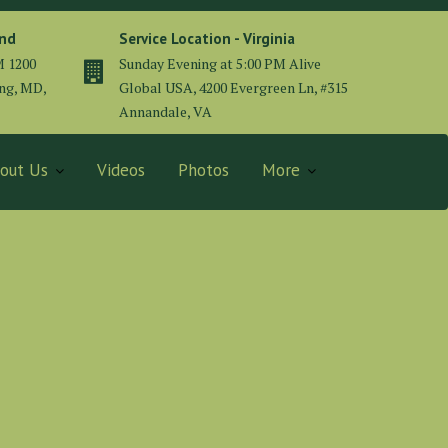
and
Service Location - Virginia
M 1200
Sunday Evening at 5:00 PM Alive
ing, MD,
Global USA, 4200 Evergreen Ln, #315
Annandale, VA
out Us
Videos
Photos
More