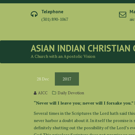
Skip
to
Telephone
Ma
content
(301) 890-1067
ai
ASIAN INDIAN CHRISTIAN
A Church with an Apostolic Vision
28
Dec
2017
AICC
Daily Devotion
“Never will I leave you; never will I forsake you.
Several times in the Scriptures the Lord hath said thi
never harbor a doubt about it. In itself the promise is 
definitely shutting out the possibility of the Lord’s ev
God. This priceless Scripture does not promise us exe