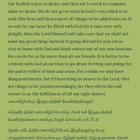
Our foolish way is to desire and then set to work to compass
what we desire. We do not go to work in God’s way, which is to
seek Him first and then expect all things to be added unto us. If
we will let our heart be filled with God till it runs over with
delight, then the Lord Himself will take care that we shall not
want any good thing. Instead of going abroad for joys let us
stay at home with God and drink waters out of our own fountain.
He can do for us far more than all our friends. It is better to be
content with God alone than to go about fretting and pining for
the paltry trifles of time and sense. For a while we may have
disappointments; but if these bring us nearer to the Lord, they
are things to be prized exceedingly, for they will in the end
secure to us the fulfillment of all our right desires.
மனமகிழ்ச்சியும் இருதயத்தின் வேண்டுதல்களும்
கர்த்தரிடத்தில் மனமகிழ்ச்சியாயிரு. அவர் உன் இருதயத்தின்
வேண்டுதல்களை உனக்கு அருள் செய்வார். சங்.37:4.
ஆண்டவரிடத்தில் மனமகிழ்ச்சியாய் இருத்தலுக்கு பெரு
மாறுதல்களைச் செய்யக்கூடிய ஆற்றல் உண்டு. அது ஒருவனை அவன்