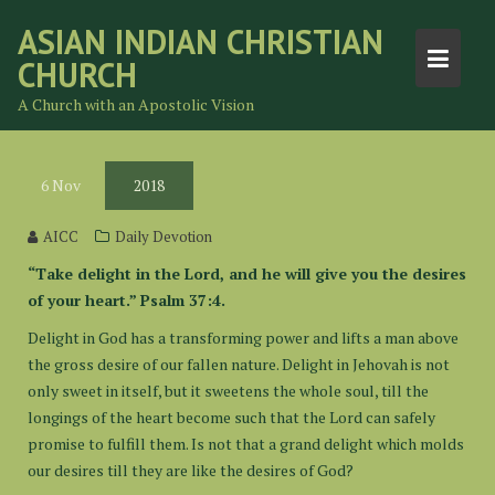
Skip
ASIAN INDIAN CHRISTIAN
to
CHURCH
content
A Church with an Apostolic Vision
6
Nov
2018
AICC
Daily Devotion
“Take delight in the Lord, and he will give you the desires
of your heart.” Psalm 37:4.
Delight in God has a transforming power and lifts a man above
the gross desire of our fallen nature. Delight in Jehovah is not
only sweet in itself, but it sweetens the whole soul, till the
longings of the heart become such that the Lord can safely
promise to fulfill them. Is not that a grand delight which molds
our desires till they are like the desires of God?