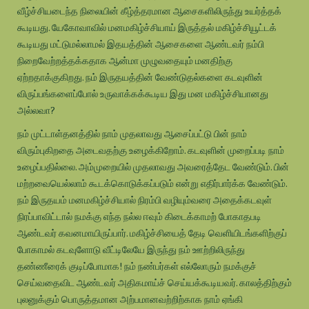
வீழ்ச்சியடைந்த நிலையின் கீழ்த்தரமான ஆசைகளிலிருந்து உயர்த்தக்
கூடியது. யேகோவாவில் மனமகிழ்ச்சியாய் இருத்தல் மகிழ்ச்சியூட்டக்
கூடியது மட்டுமல்லாமல் இதயத்தின் ஆசைகளை ஆண்டவர் நம்பி
நிறைவேற்றத்தக்கதாக ஆன்மா முழுவதையும் மனதிற்கு
ஏற்றதாக்குகிறது. நம் இருதயத்தின் வேண்டுதல்களை கடவுளின்
விருப்பங்களைப்போல் உருவாக்கக்கூடிய இது மன மகிழ்ச்சியானது
அல்லவா?
நம் முட்டாள்தனத்தில் நாம் முதலாவது ஆசைப்பட்டு பின் நாம்
விரும்புகிறதை அடைவதற்கு உழைக்கிறோம். கடவுளின் முறைப்படி நாம்
உழைப்பதில்லை. அம்முறையில் முதலாவது அவரைத்தேட வேண்டும். பின்
மற்றவையெல்லாம் கூடக்கொடுக்கப்படும் என்று எதிர்பார்க்க வேண்டும்.
நம் இருதயம் மனமகிழ்ச்சியால் நிரம்பி வழியும்வரை அதைக்கடவுள்
நிரப்பாவிட்டால் நமக்கு எந்த நல்ல ஈவும் கிடைக்காமற் போகாதபடி
ஆண்டவர் கவனமாயிருப்பார். மகிழ்ச்சியைத் தேடி வெளியிடங்களிற்குப்
போகாமல் கடவுளோடு வீட்டிலேயே இருந்து நம் ஊற்றிலிருந்து
தண்ணீரைக் குடிப்போமாக! நம் நண்பர்கள் எல்லோரும் நமக்குச்
செய்வதைவிட ஆண்டவர் அதிகமாய்ச் செய்யக்கூடியவர். காலத்திற்கும்
புலனுக்கும் பொருத்தமான அற்பமானவற்றிற்காக நாம் ஏங்கி