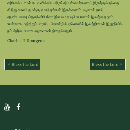
எரிச்சல்படாமல் கடவுளிலேயே திருப்தி உள்ளவர்களாய் இருத்தல் நல்லது.
சிறிது காலம் நமக்கு ஏமாற்றங்கள் இருக்கலாம். ஆனால் நாம்
ஆண்டவரை நெருங்கிச் சேர இவை உதவுமேயானால் இவற்றை நாம்
உயர்வாக மதித்துப் பாராட்ட வேண்டும். ஏனெனில் இவற்றினால் இறுதியில்
நம் நேர்மையான ஆசைகள் நிறைவேறும்.
Charles H. Spurgeon
Post
Bless the Lord
Bless the Lord
navigation