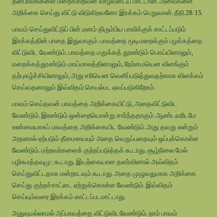
தன்பாவங்களை மறைக்கிறவன் வாழ்வடைய மாட்டான். அவைகளை
அறிக்கை செய்து விட்டு விடுகிறவனோ இரக்கம் பெறுவான். நீதி.28:13.
பாவம் செய்துவிட்டுப் பின் மனம் திரும்பிய பாவிக்குக் காட்டப்படும்
இரக்கத்தின் பாதை இதுவாகும். பாவத்தை மூடிமறைக்கும் பழக்கத்தை
விட்டுவிட வேண்டும். பாவத்தை மறுக்கத் தூண்டும் பொய்யினாலும்,
மறைக்கத்தூண்டும் மாய்மாலத்தினாலும், நேர்மையென விளங்கும்
தற்புகழ்ச்சியினாலும், அது சரியென வெளிப்படுத்துவதற்காக விளக்கம்
செய்வதனாலும் இவ்விதம் செயல்பட ஏவப்படுகிறோம்.
பாவம் செய்தவன் பாவத்தை அறிக்கையிட்டு, அதைவிட்டுவிட
வேண்டும். இரண்டும் ஒன்றையொன்று சார்ந்ததாகும். ஆண்டவரிடமே
உண்மையாகப் பாவத்தை அறிக்கையிட வேண்டும். அது தவறு என்றும்
அதனால் ஏற்படும் தீமையையும் அதை வெறுப்பதையும் ஒப்புக்கொள்ள
வேண்டும். மற்றவர்களைக் குற்றப்படுத்தக் கூடாது. சூழ்நிலை மேல்
பழிசுமத்தவுமு; கூடாது. இயற்கையான தளர்வினால் அவ்விதம்
செய்துவிட்டதாக மன்றாடவும் கூடாது. அதை முழுவதுமாக அறிக்கை
செய்து குற்றச்சாட்டை ஏற்றுக்கொள்ள வேண்டும். இவ்விதம்
செய்யும்வரை இரக்கம் காட்டப்படமாட்டாது.
அதுவுமல்லாமல் அப்பாவத்தை விட்டுவிடவேண்டும். நாம் பாவம்