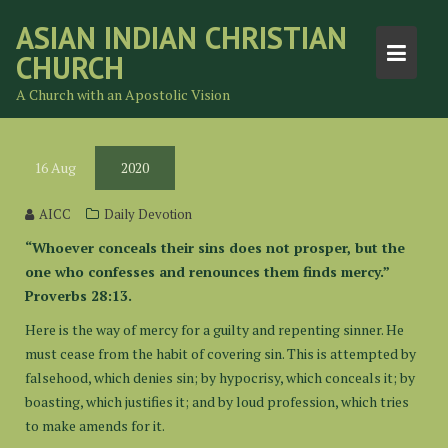
Skip
ASIAN INDIAN CHRISTIAN
to
CHURCH
content
A Church with an Apostolic Vision
16
Aug
2020
AICC
Daily Devotion
“Whoever conceals their sins does not prosper, but the
one who confesses and renounces them finds mercy.”
Proverbs 28:13.
Here is the way of mercy for a guilty and repenting sinner. He
must cease from the habit of covering sin. This is attempted by
falsehood, which denies sin; by hypocrisy, which conceals it; by
boasting, which justifies it; and by loud profession, which tries
to make amends for it.