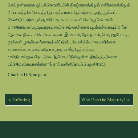
செய்துள்ளதாக ஒப்புக்கொண்டபின் நிகழ்காலத்திலும் எதிர்காலத்திலும்
அப்பாவத்தில் நிலைத்திருப்பதற்கான விருப்பத்தை ஒழித்துக்கட்ட
வேண்டும். அரசருக்கு விரோதமாகக் கலகம் செய்து கொண்டே
அரசரோடு வாழமுடியாது. பாவம் செய்வதற்கான பழக்கத்தையும் அந்த
ஆவலை நீடிக்கச்செய்யக் கூடிய இடங்கள், தோழர்கள், பொழுதுபோக்கு,
நூல்கள் முதலியவற்றையும் விட்டுவிட வேண்டும். பாவ அறிக்கை
கடமைக்காக செய்வதோ சமுதாய சீர்திருத்தத்தை
உண்டுபண்ணுவதோ அல்ல. இயேசு கிறிஸ்துவின் இரத்தத்தினால்
மட்டுமே விசுவாசத்தினால் நாம் மன்னிப்பைப் பெறுகிறோம்.
Charles H. Spurgeon
Post
Suffering
Who Has the Majority?
navigation