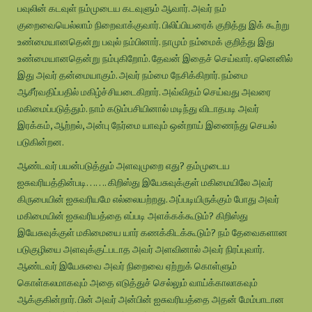
பவுலின் கடவுள் நம்முடைய கடவுளும் ஆவார். அவர் நம்
குறைவையெல்லாம் நிறைவாக்குவார். பிலிப்பியரைக் குறித்து இக் கூற்று
உண்மையானதென்று பவுல் நம்பினார். நாமும் நம்மைக் குறித்து இது
உண்மையானதென்று நம்புகிறோம். தேவன் இதைச் செய்வார். ஏனெனில்
இது அவர் தன்மையாகும். அவர் நம்மை நேசிக்கிறார். நம்மை
ஆசீர்வதிப்பதில் மகிழ்ச்சியடைகிறார். அவ்விதம் செய்வது அவரை
மகிமைப்படுத்தும். நாம் கடும்பசியினால் மடிந்து விடாதபடி அவர்
இரக்கம், ஆற்றல், அன்பு நேர்மை யாவும் ஒன்றாய் இணைந்து செயல்
படுகின்றன.
ஆண்டவர் பயன்படுத்தும் அளவுமுறை எது? தம்முடைய
ஐசுவரியத்தின்படி……. கிறிஸ்து இயேசுவுக்குள் மகிமையிலே அவர்
கிருபையின் ஐசுவரியமே எல்லையற்றது. அப்படியிருக்கும் போது அவர்
மகிமையின் ஐசுவரியத்தை எப்படி அளக்கக்கூடும்? கிறிஸ்து
இயேசுவுக்குள் மகிமையை யார் கணக்கிடக்கூடும்? நம் தேவைகளான
படுகுழியை அளவுக்குட்படாத அவர் அளவினால் அவர் நிரப்புவார்.
ஆண்டவர் இயேசுவை அவர் நிறைவை ஏற்றுக் கொள்ளும்
கொள்கலமாகவும் அதை எடுத்துச் செல்லும் வாய்க்காலாகவும்
ஆக்குகின்றார். பின் அவர் அன்பின் ஐசுவரியத்தை அதன் மேம்பாடான