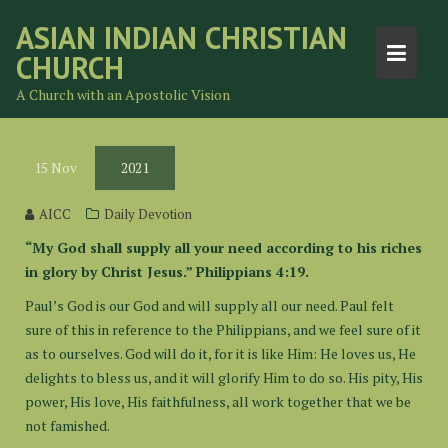
Skip
ASIAN INDIAN CHRISTIAN
to
CHURCH
content
A Church with an Apostolic Vision
15
Nov
2021
AICC
Daily Devotion
“My God shall supply all your need according to his riches
in glory by Christ Jesus.” Philippians 4:19.
Paul’s God is our God and will supply all our need. Paul felt
sure of this in reference to the Philippians, and we feel sure of it
as to ourselves. God will do it, for it is like Him: He loves us, He
delights to bless us, and it will glorify Him to do so. His pity, His
power, His love, His faithfulness, all work together that we be
not famished.