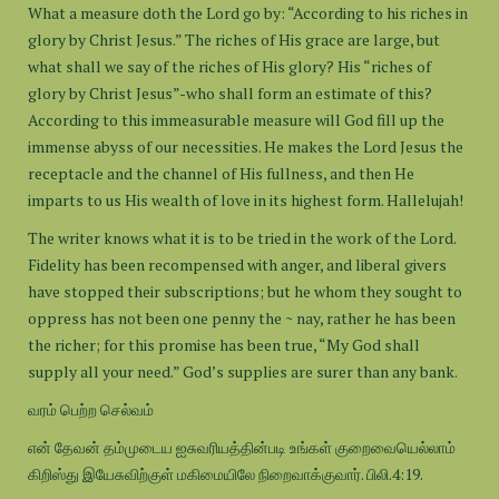
What a measure doth the Lord go by: “According to his riches in
glory by Christ Jesus.” The riches of His grace are large, but
what shall we say of the riches of His glory? His “riches of
glory by Christ Jesus”-who shall form an estimate of this?
According to this immeasurable measure will God fill up the
immense abyss of our necessities. He makes the Lord Jesus the
receptacle and the channel of His fullness, and then He
imparts to us His wealth of love in its highest form. Hallelujah!
The writer knows what it is to be tried in the work of the Lord.
Fidelity has been recompensed with anger, and liberal givers
have stopped their subscriptions; but he whom they sought to
oppress has not been one penny the ~ nay, rather he has been
the richer; for this promise has been true, “My God shall
supply all your need.” God’s supplies are surer than any bank.
வரம் பெற்ற செல்வம்
என் தேவன் தம்முடைய ஐசுவரியத்தின்படி உங்கள் குறைவையெல்லாம்
கிறிஸ்து இயேசுவிற்குள் மகிமையிலே நிறைவாக்குவார். பிலி.4:19.