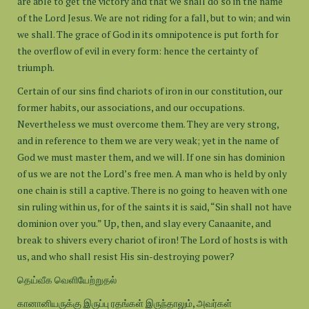
are able to get the victory and that we shall do so in the name
of the Lord Jesus. We are not riding for a fall, but to win; and win
we shall. The grace of God in its omnipotence is put forth for
the overflow of evil in every form: hence the certainty of
triumph.
Certain of our sins find chariots of iron in our constitution, our
former habits, our associations, and our occupations.
Nevertheless we must overcome them. They are very strong,
and in reference to them we are very weak; yet in the name of
God we must master them, and we will. If one sin has dominion
of us we are not the Lord’s free men. A man who is held by only
one chain is still a captive. There is no going to heaven with one
sin ruling within us, for of the saints it is said, “Sin shall not have
dominion over you.” Up, then, and slay every Canaanite, and
break to shivers every chariot of iron! The Lord of hosts is with
us, and who shall resist His sin-destroying power?
தெய்வீக வெளியேற்றுதல்
கானானியருக்கு இருப்பு ரதங்கள் இருந்தாலும், அவர்கள்