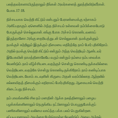
பலத்தவர்களாயிருந்தாலும் நீங்கள் அவர்களைத் துரத்திவிடுவீர்கள்.
யோசு.17:18.
நிச்சயமாக வெற்றி கிட்டும் என்பதும் பேராண்மைக்கு உற்சாகம்
அளிப்பதாகும். ஏனெனில் அந்த நிச்சயம் உள்ளவன் நம்பிக்கையோடு
போருக்குச் செல்லுவான். எங்கு போக அச்சம் கொண்டவனாய்
இருந்தானோ அங்கு தைரியத்துடன் செல்லுவான். நமக்குள்ளும்
நமக்குச் சுற்றிலும் இருக்கும் தீமையை எதிர்த்தே நாம் போர் புரிகிறோம்.
அதில் நமக்கு வெற்றி கிட்டும் என்றும் அந்த வெற்றியும் ஆண்டவர்
இயேசுவின் நாமத்தினாலேயே வரும் என்றும் நம்மை நம்ப வைக்க
வேண்டும். நாம் வீழ்ச்சியடைவதற்குச் சென்று கொண்டிருக்கவில்லை.
வெற்றியடைவதற்கே சென்று கொண்டிருக்கிறோம். நாம் கண்டிப்பாக
வெற்றியடைவோம். கடவுளின் கிருபை அதன் வரம்பில்லாத ஆற்றலில்
எல்லாவிதத் தீமைக்கும் எதிராகப் போர்புரிகிறது. ஆகையால் வெற்றி
கிடைப்பது நிச்சயம்.
நம் பாவங்களில் சில நம் மனதின் ஆக்க நலத்தினாலும் பழைய
பழக்கங்களினாலும் நெருங்கிய நட்பினாலும் பொழுதுபோக்குப்
பணிகளினாலும் வலிமை வாய்ந்த பக்க பலம் பெறுகின்றன.
எப்படியானாலும் அவற்றை மேற்கொள்ள வேண்டும். அவை ஆற்றல்