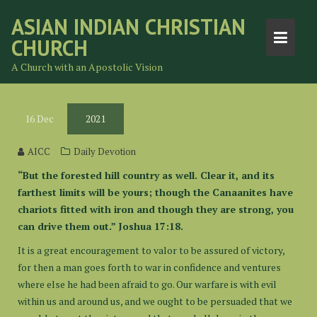
Skip
ASIAN INDIAN CHRISTIAN
to
CHURCH
content
A Church with an Apostolic Vision
16
Dec
2021
AICC
Daily Devotion
“But the forested hill country as well. Clear it, and its
farthest limits will be yours; though the Canaanites have
chariots fitted with iron and though they are strong, you
can drive them out.” Joshua 17:18.
It is a great encouragement to valor to be assured of victory,
for then a man goes forth to war in confidence and ventures
where else he had been afraid to go. Our warfare is with evil
within us and around us, and we ought to be persuaded that we