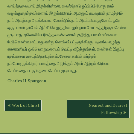
வாய்ந்தவையாய் இருக்கின்றன. அவற்றோடு ஒப்பிடும் போது நாம்
வலுக்குறைந்தவர்களாய் இருக்கிறோம். ஆயினும் கடவுளின் நாமத்தில்
நாம் அவற்றை அடக்கியாள வேண்டும். நாம் அடக்கியாளுவோம். ஒரே
ஒரு பாவம் நம்மேல் ஆட்சி செலுத்தினாலும் நாம் மோட்சத்திற்குச் செல்ல
முடியாது. ஏனெனில் பரிசுத்தவான்களைக் குறித்து பாவம் உங்களை
மேற்கொள்ளமாட்டாது என்று சொல்லப்பட்டிருக்கிறது. ஆகவே எழுந்து
கானானியர் ஒவ்வொருவரையும் வெட்டி வீழ்த்துங்கள். அவர்கள் இருப்பு
ரதங்களை உடைத்தெறியுங்கள். சேனைகளின் கர்த்தர்
நம்மோடிருக்கிறார். பாவத்தை அழிக்கும் அவர் ஆற்றல் கிரியை
செய்வதை யாரும் தடை செய்ய முடியாது.
Charles H. Spurgeon
Post
Work of Christ
Nearest and Dearest
navigation
Fellowship