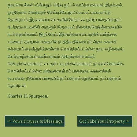
தூயசெயல்கள் எப்போதும் அறிவு நுட்பம் வாய்ந்தவையாய் இருக்கும்.
ஒருவேளை அவற்றைச் செய்யும்போது அப்படிப்பட்டவையாய்த்
தோன்றாமல் இருக்கலாம். கடவுளின் வேதம் கூறுகிற பாதையில் நாம்
நடந்தால் கடவுளின் அருளும் கிருபையும் நிறைந்த நெடுஞ்சாலையில்
நடக்கிறவர்களாய் இருப்போம். இந்நாள்வரை கடவுளின் வார்த்தை
யாரையும் தவறான பாதையில் நடத்தியதில்லை. நம் ஆடைகளைச்
சுத்தமாய் வைத்துக்கொள்ளக் கொடுக்கப்பட்டுள்ள தூய வழிகளைப்
போல் தாழ்மையுள்ளவர்களாயும் நீதியுள்ளவர்களாயும்
அன்புள்ளவர்களாயும் கடவுள் பயமுள்ளவர்களாயும் நடக்கச்சொல்லிக்
கொடுக்கப்பட்டுள்ள அறிவுரைகள் நம் பாதையை வளமாக்கக்
கூடியவை. நீதியான பாதையில் நடப்பவர்கள் உறுதியாய் நடப்பவர்கள்
ஆவார்கள்.
Charles H. Spurgeon.
Post
Vows Prayers & Blessings
Go; Take Your Property
navigation