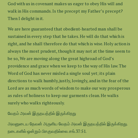
God with us in covenant makes us eager to obey His will and
walk in His commands. Is the precept my Father’s precept?
Then I delight in it.
We are here guaranteed that obedient-hearted man shall be
sustained in every step that he takes. He will do that which is
right, and he shall therefore do that which is wise. Holy action is
always the most prudent, though it may not at the time seem to
be so, We are moving along the great highroad of God’s
providence and grace when we keep to the way of His law. The
Word of God has never misled a single soul yet; its plain
directions to walk humbly, justly, lovingly, and in the fear of the
Lord are as much words of wisdom to make our way prosperous
as rules of holiness to keep our garments clean. He walks
surely who walks righteously.
வேதம் அவன் இருதயத்தில் இருக்கிறது
அவனுடைய தேவன் அருளிய வேதம் அவன் இருதயத்தில் இருக்கிறது.
நடைகளில் ஒன்றும் பிசகுவதில்லை. சங்.37:51.