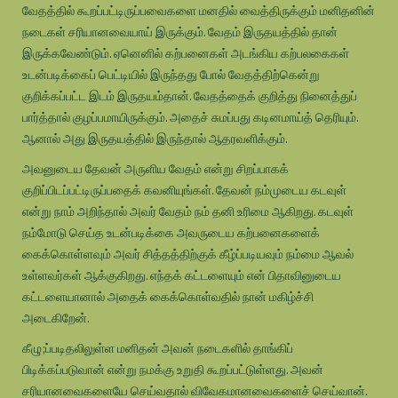
வேதத்தில் கூறப்பட்டிருப்பவைகளை மனதில் வைத்திருக்கும் மனிதனின்
நடைகள் சரியானவையாய் இருக்கும். வேதம் இருதயத்தில் தான்
இருக்கவேண்டும். ஏனெனில் கற்பனைகள் அடங்கிய கற்பலகைகள்
உடன்படிக்கைப் பெட்டியில் இருந்தது போல் வேதத்திற்கென்று
குறிக்கப்பட்ட இடம் இருதயம்தான். வேதத்தைக் குறித்து நினைத்துப்
பார்த்தால் குழப்பமாயிருக்கும். அதைச் சுமப்பது கடினமாய்த் தெரியும்.
ஆனால் அது இருதயத்தில் இருந்தால் ஆதரவளிக்கும்.
அவனுடைய தேவன் அருளிய வேதம் என்று சிறப்பாகக்
குறிப்பிடப்பட்டிருப்பதைக் கவனியுங்கள். தேவன் நம்முடைய கடவுள்
என்று நாம் அறிந்தால் அவர் வேதம் நம் தனி உரிமை ஆகிறது. கடவுள்
நம்மோடு செய்த உடன்படிக்கை அவருடைய கற்பனைகளைக்
கைக்கொள்ளவும் அவர் சித்தத்திற்குக் கீழ்ப்படியவும் நம்மை ஆவல்
உள்ளவர்கள் ஆக்குகிறது. எந்தக் கட்டளையும் என் பிதாவினுடைய
கட்டளையானால் அதைக் கைக்கொள்வதில் நான் மகிழ்ச்சி
அடைகிறேன்.
கீழு;ப்படிதலிலுள்ள மனிதன் அவன் நடைகளில் தாங்கிப்
பிடிக்கப்படுவான் என்று நமக்கு உறுதி கூறப்பட்டுள்ளது. அவன்
சரியானவைகளையே செய்வதால் விவேகமானவைகளைச் செய்வான்.