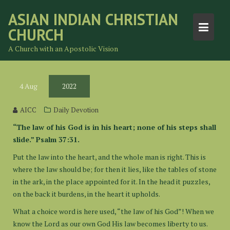
Skip
ASIAN INDIAN CHRISTIAN
to
CHURCH
content
A Church with an Apostolic Vision
4
Aug
2022
AICC
Daily Devotion
“The law of his God is in his heart; none of his steps shall
slide.” Psalm 37:31.
Put the law into the heart, and the whole man is right. This is
where the law should be; for then it lies, like the tables of stone
in the ark, in the place appointed for it. In the head it puzzles,
on the back it burdens, in the heart it upholds.
What a choice word is here used, “the law of his God”! When we
know the Lord as our own God His law becomes liberty to us.