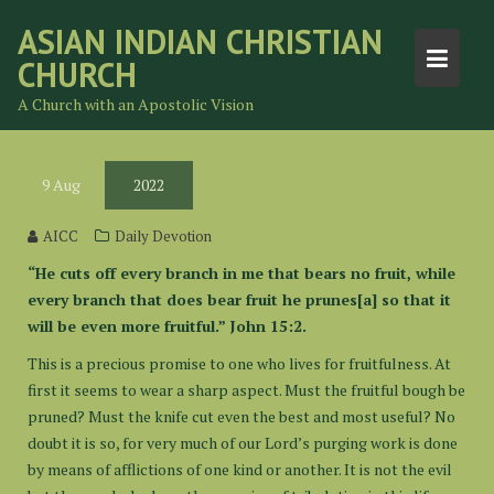
Skip
ASIAN INDIAN CHRISTIAN
to
CHURCH
content
A Church with an Apostolic Vision
9
Aug
2022
AICC
Daily Devotion
“He cuts off every branch in me that bears no fruit, while
every branch that does bear fruit he prunes[a] so that it
will be even more fruitful.” John 15:2.
This is a precious promise to one who lives for fruitfulness. At
first it seems to wear a sharp aspect. Must the fruitful bough be
pruned? Must the knife cut even the best and most useful? No
doubt it is so, for very much of our Lord’s purging work is done
by means of afflictions of one kind or another. It is not the evil