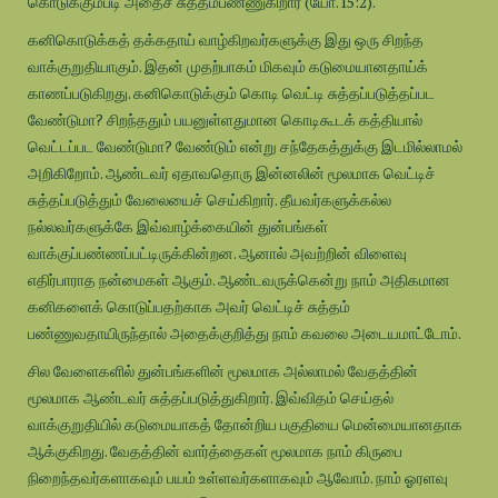
கொடுக்கும்படி அதைச் சுத்தம்பண்ணுகிறார் (யோ.15:2).
கனிகொடுக்கத் தக்கதாய் வாழ்கிறவர்களுக்கு இது ஒரு சிறந்த
வாக்குறுதியாகும். இதன் முதற்பாகம் மிகவும் கடுமையானதாய்க்
காணப்படுகிறது. கனிகொடுக்கும் கொடி வெட்டி சுத்தப்படுத்தப்பட
வேண்டுமா? சிறந்ததும் பயனுள்ளதுமான கொடிகூடக் கத்தியால்
வெட்டப்பட வேண்டுமா? வேண்டும் என்று சந்தேகத்துக்கு இடமில்லாமல்
அறிகிறோம். ஆண்டவர் ஏதாவதொரு இன்னலின் மூலமாக வெட்டிச்
சுத்தப்படுத்தும் வேலையைச் செய்கிறார். தீயவர்களுக்கல்ல
நல்லவர்களுக்கே இவ்வாழ்க்கையின் துன்பங்கள்
வாக்குப்பண்ணப்பட்டிருக்கின்றன. ஆனால் அவற்றின் விளைவு
எதிர்பாராத நன்மைகள் ஆகும். ஆண்டவருக்கென்று நாம் அதிகமான
கனிகளைக் கொடுப்பதற்காக அவர் வெட்டிச் சுத்தம்
பண்ணுவதாயிருந்தால் அதைக்குறித்து நாம் கவலை அடையமாட்டோம்.
சில வேளைகளில் துன்பங்களின் மூலமாக அல்லாமல் வேதத்தின்
மூலமாக ஆண்டவர் சுத்தப்படுத்துகிறார். இவ்விதம் செய்தல்
வாக்குறுதியில் கடுமையாகத் தோன்றிய பகுதியை மென்மையானதாக
ஆக்குகிறது. வேதத்தின் வார்த்தைகள் மூலமாக நாம் கிருபை
நிறைந்தவர்களாகவும் பயம் உள்ளவர்களாகவும் ஆவோம். நாம் ஓரளவு