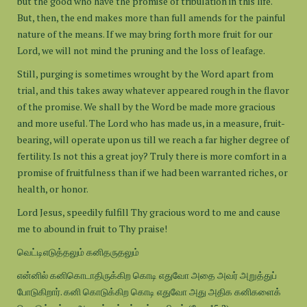
but the good who have the promise of tribulation in this life.
But, then, the end makes more than full amends for the painful
nature of the means. If we may bring forth more fruit for our
Lord, we will not mind the pruning and the loss of leafage.
Still, purging is sometimes wrought by the Word apart from
trial, and this takes away whatever appeared rough in the flavor
of the promise. We shall by the Word be made more gracious
and more useful. The Lord who has made us, in a measure, fruit-
bearing, will operate upon us till we reach a far higher degree of
fertility. Is not this a great joy? Truly there is more comfort in a
promise of fruitfulness than if we had been warranted riches, or
health, or honor.
Lord Jesus, speedily fulfill Thy gracious word to me and cause
me to abound in fruit to Thy praise!
வெட்டிஎடுத்தலும் கனிதருதலும்
என்னில் கனிகொடாதிருக்கிற கொடி எதுவோ அதை அவர் அறுத்துப்
போடுகிறார். கனி கொடுக்கிற கொடி எதுவோ அது அதிக கனிகளைக்