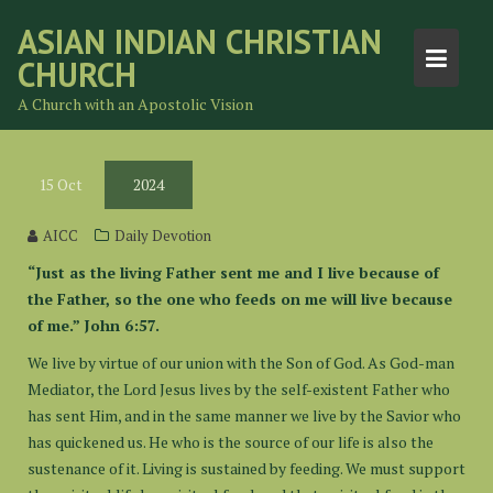
Skip
ASIAN INDIAN CHRISTIAN
to
CHURCH
content
A Church with an Apostolic Vision
15
Oct
2024
AICC
Daily Devotion
“Just as the living Father sent me and I live because of
the Father, so the one who feeds on me will live because
of me.” John 6:57.
We live by virtue of our union with the Son of God. As God-man
Mediator, the Lord Jesus lives by the self-existent Father who
has sent Him, and in the same manner we live by the Savior who
has quickened us. He who is the source of our life is also the
sustenance of it. Living is sustained by feeding. We must support