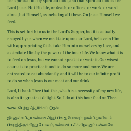
the spiritual life by spiritual food, and that spiritual food is the
Lord Jesus. Not His life, or death, or offices, or work, or word
alone, but Himself, as including all these. On Jesus Himself we
feed.
This is set forth to us in the Lord’s Supper, but it is actually
enjoyed by us when we meditate upon our Lord, believe in Him
with appropriating faith, take Him into ourselves by love, and
assimilate Him by the power of the inner life. We know what it is
to feed on Jesus, but we cannot speak it or write it. Our wisest
course is to practice it and to do so more and more. We are
entreated to eat abundantly, and it will be to our infinite profit
to do so when Jesus is our meat and our drink.
Lord, I thank Thee that this, which is a necessity of my new life,
is also its greatest delight. So, I do at this hour feed on Thee.
உணவு பெற்று ஆதரிக்கப்படுதல்
ஜீவனுள்ள பிதா என்னை அனுப்பினது போலவும், நான் பிதாவினால்
பிழைத்திருக்கிறது போலவும், என்னைப் புசிக்கிறவனும் என்னாலே