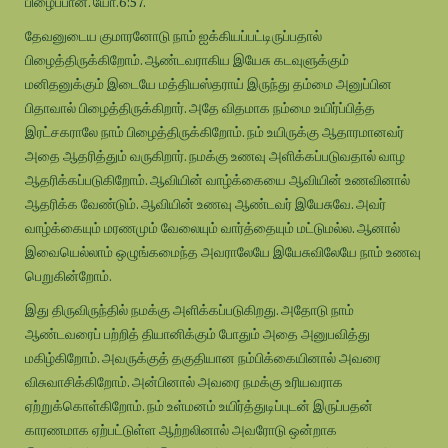
பிழைப்பான். யோ.6:57.
தேவனுடைய குமாரனோடு நாம் ஐக்கியப்பட்டிருப்பதால்
பிழைத்திருக்கிறோம். ஆண்டவராகிய இயேசு கடவுளுக்கும்
மனிதனுக்கும் இடையே மத்தியஸ்தராய் இருந்து தம்மை அனுப்பின
பிதாவால் பிழைத்திருக்கிறார். அதே விதமாக நம்மை உயிர்ப்பித்த
இரட்சகராலே நாம் பிழைத்திருக்கிறோம். நம் உயிருக்கு ஆதாரமானவர்
அதை ஆதரித்தும் வருகிறார். நமக்கு உணவு அளிக்கப்படுவதால் வாழ
ஆதரிக்கப்படுகிறோம். ஆவியின் வாழ்க்கையை ஆவியின் உணவினால்
ஆதரிக்க வேண்டும். ஆவியின் உணவு ஆண்டவர் இயேசுவே. அவர்
வாழ்க்கையும் மரணமும் வேலையும் வார்த்தையும் மட்டுமல்ல. ஆனால்
இவையெல்லாம் ஒழுங்கமைந்த அவராலேயே இயேசுவிலேயே நாம் உணவு
பெறுகின்றோம்.
இது திருவிருந்தில் நமக்கு அளிக்கப்படுகிறது. அதோடு நாம்
ஆண்டவரைப் பற்றித் தியானிக்கும் போதும் அதை அனுபவித்து
மகிழ்கிறோம். அவருக்குத் தகுதியான நம்பிக்கையினால் அவரை
விசுவாசிக்கிறோம். அன்பினால் அவரை நமக்கு உரியவராக
ஏற்றுக்கொள்கிறோம். நம் உள்மனம் உயிர்த்துடிப்புடன் இருப்பதன்
காரணமாக ஏற்பட்டுள்ள ஆற்றலினால் அவரோடு ஒன்றாக