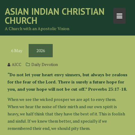
Skip
ASIAN INDIAN CHRISTIAN
to
CHURCH
content
A Church with an Apostolic Vision
6
May
2026
AICC
Daily Devotion
“Do not let your heart envy sinners, but always be zealous
for the fear of the Lord. There is surely a future hope for
you, and your hope will not be cut off.” Proverbs 23:17-18.
When we see the wicked prosper we are apt to envy them.
When we hear the noise of their mirth and our own spirit is
heavy, we half think that they have the best of it. This is foolish
and sinful. If we knew them better, and specially if we
remembered their end, we should pity them.