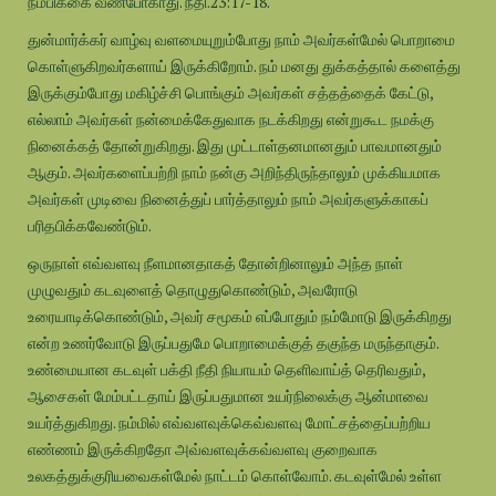
நம்பிக்கை வீண்போகாது. நீதி.23:17-18.
துன்மார்க்கர் வாழ்வு வளமையுறும்போது நாம் அவர்கள்மேல் பொறாமை
கொள்ளுகிறவர்களாய் இருக்கிறோம். நம் மனது துக்கத்தால் களைத்து
இருக்கும்போது மகிழ்ச்சி பொங்கும் அவர்கள் சத்தத்தைக் கேட்டு,
எல்லாம் அவர்கள் நன்மைக்கேதுவாக நடக்கிறது என்றுகூட நமக்கு
நினைக்கத் தோன்றுகிறது. இது முட்டாள்தனமானதும் பாவமானதும்
ஆகும். அவர்களைப்பற்றி நாம் நன்கு அறிந்திருந்தாலும் முக்கியமாக
அவர்கள் முடிவை நினைத்துப் பார்த்தாலும் நாம் அவர்களுக்காகப்
பரிதபிக்கவேண்டும்.
ஒருநாள் எவ்வளவு நீளமானதாகத் தோன்றினாலும் அந்த நாள்
முழுவதும் கடவுளைத் தொழுதுகொண்டும், அவரோடு
உரையாடிக்கொண்டும், அவர் சமூகம் எப்போதும் நம்மோடு இருக்கிறது
என்ற உணர்வோடு இருப்பதுமே பொறாமைக்குத் தகுந்த மருந்தாகும்.
உண்மையான கடவுள் பக்தி நீதி நியாயம் தெளிவாய்த் தெரிவதும்,
ஆசைகள் மேம்பட்டதாய் இருப்பதுமான உயர்நிலைக்கு ஆன்மாவை
உயர்த்துகிறது. நம்மில் எவ்வளவுக்கெவ்வளவு மோட்சத்தைப்பற்றிய
எண்ணம் இருக்கிறதோ அவ்வளவுக்கவ்வளவு குறைவாக
உலகத்துக்குரியவைகள்மேல் நாட்டம் கொள்வோம். கடவுள்மேல் உள்ள