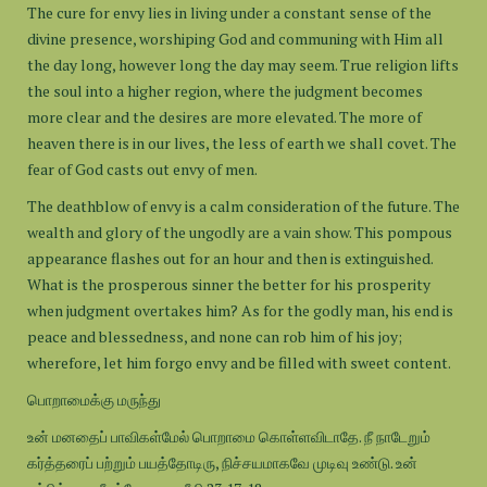
The cure for envy lies in living under a constant sense of the
divine presence, worshiping God and communing with Him all
the day long, however long the day may seem. True religion lifts
the soul into a higher region, where the judgment becomes
more clear and the desires are more elevated. The more of
heaven there is in our lives, the less of earth we shall covet. The
fear of God casts out envy of men.
The deathblow of envy is a calm consideration of the future. The
wealth and glory of the ungodly are a vain show. This pompous
appearance flashes out for an hour and then is extinguished.
What is the prosperous sinner the better for his prosperity
when judgment overtakes him? As for the godly man, his end is
peace and blessedness, and none can rob him of his joy;
wherefore, let him forgo envy and be filled with sweet content.
பொறாமைக்கு மருந்து
உன் மனதைப் பாவிகள்மேல் பொறாமை கொள்ளவிடாதே. நீ நாடேறும்
கர்த்தரைப் பற்றும் பயத்தோடிரு, நிச்சயமாகவே முடிவு உண்டு. உன்