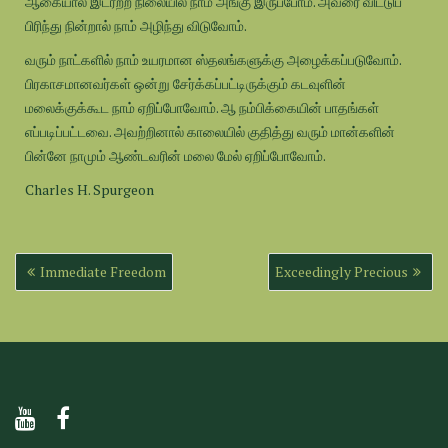
ஆகையால் இடரற்ற நிலையில் நாம் அங்கு இருப்போம். அவரை விட்டுப்
பிரிந்து நின்றால் நாம் அழிந்து விடுவோம்.
வரும் நாட்களில் நாம் உயரமான ஸ்தலங்களுக்கு அழைக்கப்படுவோம்.
பிரகாசமானவர்கள் ஒன்று சேர்க்கப்பட்டிருக்கும் கடவுளின்
மலைக்குக்கூட நாம் ஏறிப்போவோம். ஆ நம்பிக்கையின் பாதங்கள்
எப்படிப்பட்டவை. அவற்றினால் காலையில் குதித்து வரும் மான்களின்
பின்னே நாமும் ஆண்டவரின் மலை மேல் ஏறிப்போவோம்.
Charles H. Spurgeon
Post
Immediate Freedom
Exceedingly Precious
navigation