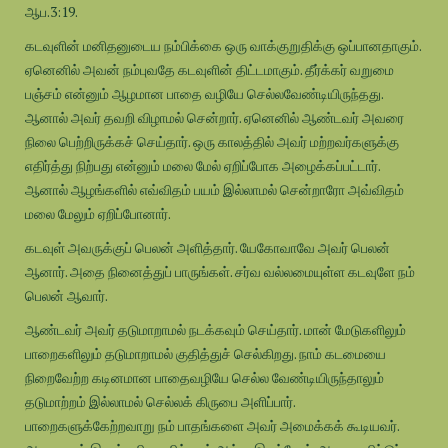
ஆப.3:19.
கடவுளின் மனிதனுடைய நம்பிக்கை ஒரு வாக்குறுதிக்கு ஒப்பானதாகும்.
ஏனெனில் அவன் நம்புவதே கடவுளின் திட்டமாகும். தீர்க்கர் வறுமை
பஞ்சம் என்னும் ஆழமான பாதை வழியே செல்லவேண்டியிருந்தது.
ஆனால் அவர் தவறி விழாமல் சென்றார். ஏனெனில் ஆண்டவர் அவரை
நிலை பெற்றிருக்கச் செய்தார். ஒரு காலத்தில் அவர் மற்றவர்களுக்கு
எதிர்த்து நிற்பது என்னும் மலை மேல் ஏறிப்போக அழைக்கப்பட்டார்.
ஆனால் ஆழங்களில் எவ்விதம் பயம் இல்லாமல் சென்றாரோ அவ்விதம்
மலை மேலும் ஏறிப்போனார்.
கடவுள் அவருக்குப் பெலன் அளித்தார். யேகோவாவே அவர் பெலன்
ஆனார். அதை நினைத்துப் பாருங்கள். சர்வ வல்லமையுள்ள கடவுளே நம்
பெலன் ஆவார்.
ஆண்டவர் அவர் தடுமாறாமல் நடக்கவும் செய்தார். மான் மேடுகளிலும்
பாறைகளிலும் தடுமாறாமல் குதித்துச் செல்கிறது. நாம் கடமையை
நிறைவேற்ற கடினமான பாதைவழியே செல்ல வேண்டியிருந்தாலும்
தடுமாற்றம் இல்லாமல் செல்லக் கிருபை அளிப்பார்.
பாறைகளுக்கேற்றவாறு நம் பாதங்களை அவர் அமைக்கக் கூடியவர்.