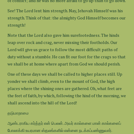
of conflict; and he was no more afraid to go up than to go down.
See! The Lord lent him strength. Nay, Jehovah Himself was his
strength. Think of that: the almighty God Himself becomes our
strength!
Note that the Lord also gave him surefootedness. The hinds
leap over rock and crag, never missing their footholds. Our
Lord will give us grace to follow the most difficult paths of
duty without a stumble. He can fit our foot for the crags so that
we shall be at home where apart from God we should perish.
One of these days we shall be called to higher places still. Up
yonder we shall climb, even to the mount of God, the high
places where the shining ones are gathered. Oh, what feet are
the feet of faith, by which, following the hind of the morning, we
shall ascend into the hill of the Lord!
தடுமாறாமை
ஆண்டராகிய கர்த்தர் என் பெலன். அவர் கால்களை மான் கால்களைப்
போலாக்கி உயரமான ஸ்தலங்களில் என்னை நடக்கப்பண்ணுவார்.