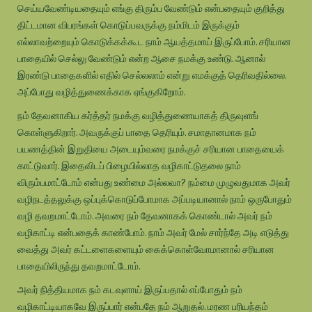
செய்யவேண்டியதையும் எங்கு திரும்ப வேண்டும் என்பதையும் குறித்து
திட்டமான விபரங்கள் கொடுப்பவருக்கு நம்மிடம் இருக்கும்
எல்லாவற்றையும் கொடுக்கக்கூட நாம் ஆயத்தமாய் இருப்போம். சரியான
பாதையில் செல்லு வேண்டும் என்ற ஆசை நமக்கு உண்டு. ஆனால்
இரண்டு பாதைகளில் எதில் செல்லலாம் என்று எமக்குத் தெரிவதில்லை.
அப்போது வழித்துணைக்காக ஏங்குகிறோம்.
நம் தேவனாகிய கர்த்தர் நமக்கு வழித்துணையாகத் திருவுளங்
கொள்ளுகிறார். அவருக்குப் பாதை தெரியும். சமாதானமாக நம்
பயணத்தின் இறுதியை அடையும்வரை நமக்குச் சரியான பாதையைக்
காட்டுவார். இதைவிடப் பிழையில்லாத வழிகாட்டுதலை நாம்
விரும்பமாட்டோம் என்பது உண்மை அல்லவா? நம்மை முழுவதுமாக அவர்
வழிநடத்தலுக்கு ஒப்புக்கொடுப்போமாக அப்படியானால் நாம் ஒருபோதும்
வழி தவறமாட்டோம். அவரை நம் தேவனாகக் கொண்டால் அவர் நம்
வழிகாட்டி என்பதைக் காண்போம். நாம் அவர் மேல் சார்ந்தே அடி எடுத்து
வைத்து அவர் கட்டளைகளையும் கைக்கொள்வோமானால் சரியான
பாதையிலிருந்து தவறமாட்டோம்.
அவர் நித்தியமாக நம் கடவுளாய் இருப்பதால் எப்போதும் நம்
வழிகாட்டியாகவே இருப்பார் என்பதே நம் ஆறுதல். மரண பரியந்தம்