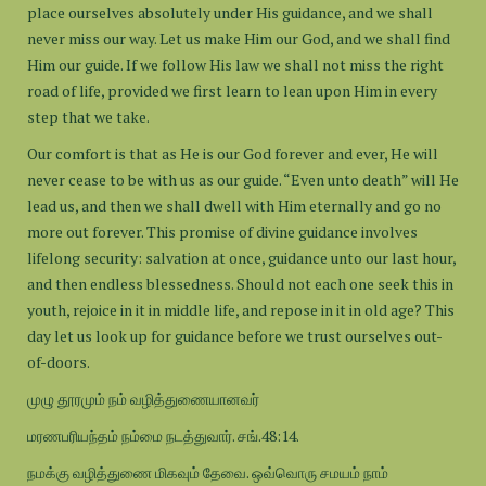
place ourselves absolutely under His guidance, and we shall
never miss our way. Let us make Him our God, and we shall find
Him our guide. If we follow His law we shall not miss the right
road of life, provided we first learn to lean upon Him in every
step that we take.
Our comfort is that as He is our God forever and ever, He will
never cease to be with us as our guide. “Even unto death” will He
lead us, and then we shall dwell with Him eternally and go no
more out forever. This promise of divine guidance involves
lifelong security: salvation at once, guidance unto our last hour,
and then endless blessedness. Should not each one seek this in
youth, rejoice in it in middle life, and repose in it in old age? This
day let us look up for guidance before we trust ourselves out-
of-doors.
முழு தூரமும் நம் வழித்துணையானவர்
மரணபரியந்தம் நம்மை நடத்துவார். சங்.48:14.
நமக்கு வழித்துணை மிகவும் தேவை. ஒவ்வொரு சமயம் நாம்