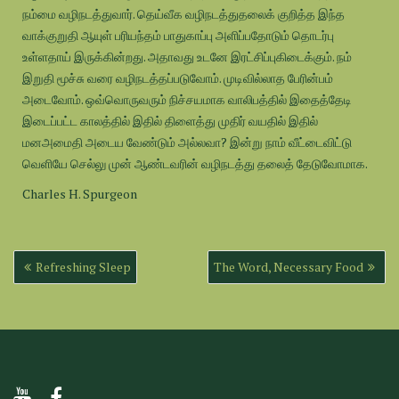
நம்மை வழிநடத்துவார். தெய்வீக வழிநடத்துதலைக் குறித்த இந்த
வாக்குறுதி ஆயுள் பரியந்தம் பாதுகாப்பு அளிப்பதோடும் தொடர்பு
உள்ளதாய் இருக்கின்றது. அதாவது உடனே இரட்சிப்புகிடைக்கும். நம்
இறுதி மூச்சு வரை வழிநடத்தப்படுவோம். முடிவில்லாத பேரின்பம்
அடைவோம். ஒவ்வொருவரும் நிச்சயமாக வாலிபத்தில் இதைத்தேடி
இடைப்பட்ட காலத்தில் இதில் திளைத்து முதிர் வயதில் இதில்
மனஅமைதி அடைய வேண்டும் அல்லவா? இன்று நாம் வீட்டைவிட்டு
வெளியே செல்லு முன் ஆண்டவரின் வழிநடத்து தலைத் தேடுவோமாக.
Charles H. Spurgeon
Post
Refreshing Sleep
The Word, Necessary Food
navigation