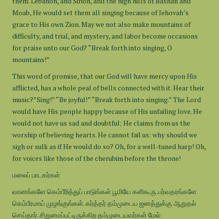
them. Lebanon, and Sirion, and the high hills of Bashan and
Moab, He would set them all singing because of Jehovah’s
grace to His own Zion. May we not also make mountains of
difficulty, and trial, and mystery, and labor become occasions
for praise unto our God? “Break forth into singing, O
mountains!”
This word of promise, that our God will have mercy upon His
afflicted, has a whole peal of bells connected with it. Hear their
music?”Sing!” “Be joyful!” “Break forth into singing.” The Lord
would have His people happy because of His unfailing love. He
would not have us sad and doubtful; He claims from us the
worship of believing hearts. He cannot fail us: why should we
sigh or sulk as if He would do so? Oh, for a well-tuned harp! Oh,
for voices like those of the cherubim before the throne!
மலைப் பாடகர்கள்
வானங்களே கெம்பீரித்துப் பாடுங்கள் பூமியே களிகூரு .பர்வதரங்களே
கெம்பீரமாய் முழங்குங்கள். கர்த்தர் தம்முடைய ஜனத்துக்கு ஆறுதல்
செய்தார். சிறுமைப்பட்டிருக்கிற தம்முடையவர்கள் மேல்