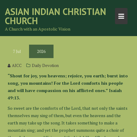
Skip
ASIAN INDIAN CHRISTIAN
to
CHURCH
content
A Church with an Apostolic Vision
7
Jul
2026
AICC
Daily Devotion
“Shout for joy, you heavens; rejoice, you earth; burst into
song, you mountains! For the Lord comforts his people
and will have compassion on his afflicted ones.” Isaiah
49:13.
So sweet are the comforts of the Lord, that not only the saints
themselves may sing of them, but even the heavens and the
earth may take up the song. It takes something to make a
mountain sing; and yet the prophet summons quite a choir of