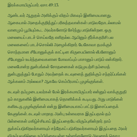
இரக்கமாயிருப்பார். ஏசா.49:13.
ஆண்டவர் ஆறுதல் அளிக்கும் விதம் மிகவும் இனிமையானது.
ஆகையால் அதைக்குறித்துப் பரிசுத்தவான்கள் பாடுவதோடல்லாமல்
வானமும் பூமியும்கூட அவர்களோடு சேர்ந்து பாடுகின்றன. ஒரு
மலையைப் பாடச் செய்வதே எளிதல்ல. ஆயினும் தீர்க்கதரிசி பல
மலைகளைப் பாடச்சொல்லி அழைக்கிறார். யேகோவா தமக்குச்
சொந்தமான சீயோனுக்குக் காட்டின கிருபையினால் லீபனோனும்
சீயோனும் உயர்ந்தவைகளான மோவாப்பும் பாசானும் பாடும் என்கிறார்.
மலைபோன்ற துன்பங்கள் சோதனைகள் கடுமுயற்சி நம்மைத்
துன்புறுத்தும் போதும் அவற்றைக் கடவுளைத் துதிக்கும் சந்தர்ப்பங்கள்
ஆக்கலாம் அல்லவா? ஆகவே கெம்பீரமாய் முழங்குங்கள்.
கடவுள் தம்முடையவர்கள் மேல் இரக்கமாயிருப்பார் என்னும் வாக்குறுதி
நம் காதுகளில் இனிமையாகத் தொனிக்கக் கூடியது. அது பாடுங்கள்
களிகூரு முழங்குங்கள் என்று இனிமையாகப் பாட்டு இசைப்பதைக்
கேளுங்கள். கடவுள் மாறாத அன்பு உள்ளவராக இருப்பதால் தம்
பிள்ளைகள் மகிழ்ச்சியாய் இருப்பதையே விரும்புகின்றார். நாம்
துக்கப்படுகிறவர்களாயும் சந்தேகப் படுகிறவர்களாயும் இருப்பதை அவர்
விரும்புவதில்லை. நம்பிக்கையுள்ள உள்ளங்களோடு அவரைத் தொழ